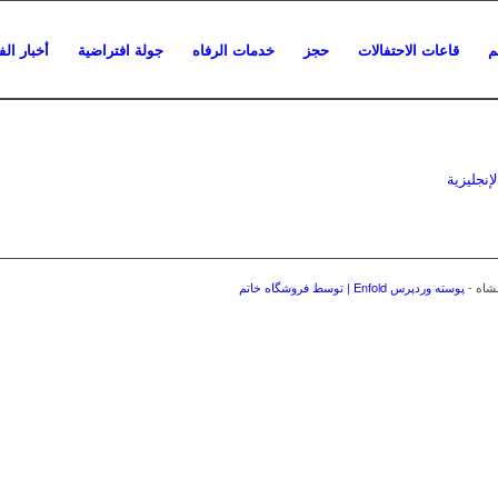
م
قاعات الاحتفالات
حجز
خدمات الرفاه
جولة افتراضية
أخبار ال
لإنجليزية
شاه -
پوسته وردپرس Enfold | توسط فروشگاه خاتم