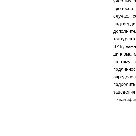
учебных з
процессе 
случае, 
подтверд
дополни
конкурент
ВИБ, важн
диплома м
поэтому н
подлиннос
определен
подходить
заведени
квалифик