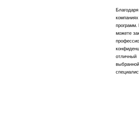
Благодар
компаниях
программ.
можете за
професс
конфиден
отличный
выбранной
специали