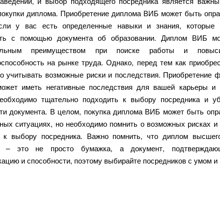
аведений, и выбор подходящего посредника является важн
покупки диплома. Приобретение диплома ВИБ может быть опр
если у вас есть определенные навыки и знания, которые 
ить с помощью документа об образовании. Диплом ВИБ мо
тельным преимуществом при поиске работы и повыс
оспособность на рынке труда. Однако, перед тем как приобре
о учитывать возможные риски и последствия. Приобретение 
ожет иметь негативные последствия для вашей карьеры и 
еобходимо тщательно подходить к выбору посредника и у
ти документа. В целом, покупка диплома ВИБ может быть опр
ных ситуациях, но необходимо помнить о возможных рисках и
 к выбору посредника. Важно помнить, что диплом высшег
я – это не просто бумажка, а документ, подтвержда
ацию и способности, поэтому выбирайте посредников с умом и 