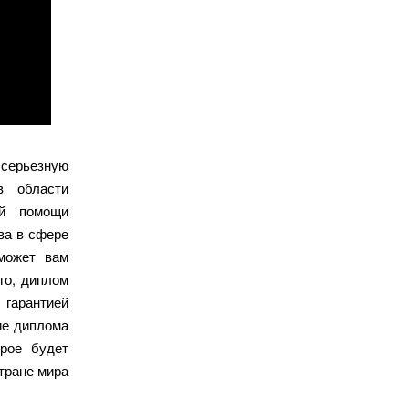
серьезную
в области
ой помощи
ва в сфере
оможет вам
го, диплом
 гарантией
ие диплома
рое будет
тране мира.