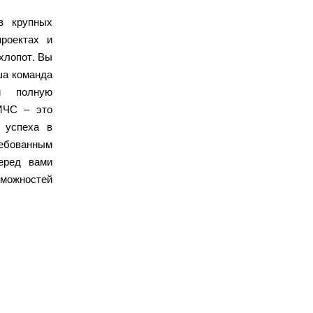
в крупных
проектах и
хлопот. Вы
ша команда
и полную
МЧС – это
 успеха в
ребованным
еред вами
можностей.