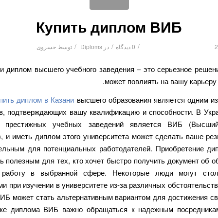
Купить диплом ВИБ
/
/
/
0 دیدگاه
در
Diploms
توسط
خسروی
и диплом высшего учебного заведения – это серьезное решени
может повлиять на вашу карьеру 
пить диплом в Казани
высшего образования является одним и
в, подтверждающих вашу квалификацию и способности. В Укр
 престижных учебных заведений является ВИБ (Высши
), и иметь диплом этого университета может сделать ваше ре
ельным для потенциальных работодателей. Приобретение д
ь полезным для тех, кто хочет быстро получить документ об о
 работу в выбранной сфере. Некоторые люди могут стол
и при изучении в университете из-за различных обстоятельств
ИБ может стать альтернативным вариантом для достижения св
ке диплома ВИБ важно обращаться к надежным посредника