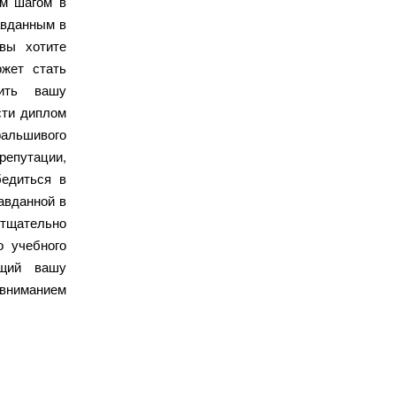
ым шагом в
авданным в
вы хотите
жет стать
ить вашу
сти диплом
фальшивого
репутации,
бедиться в
авданной в
 тщательно
о учебного
ющий вашу
вниманием.