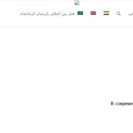
جی
В совреме