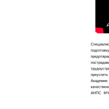
Специали
подготов
предотвр
пострадав
трудоустр
преуспеть
Академии 
качествен
АНПС МЧС