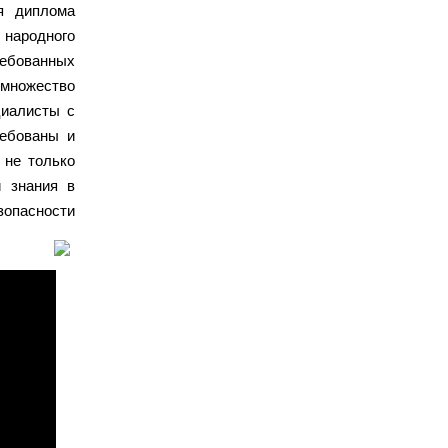
я диплома
ародного
ребованных
множество
циалисты с
ребованы и
 не только
и знания в
опасности.