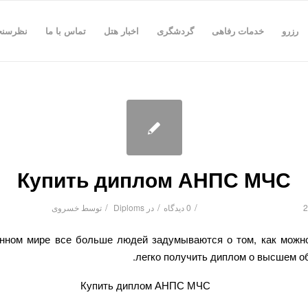
رزرو
خدمات رفاهی
گردشگری
اخبار هتل
تماس با ما
نظرسن
Купить диплом АНПС МЧС
/
/
/
0 دیدگاه
در
Diploms
توسط
خسروی
нном мире все больше людей задумываются о том, как можн
легко получить диплом о высшем об