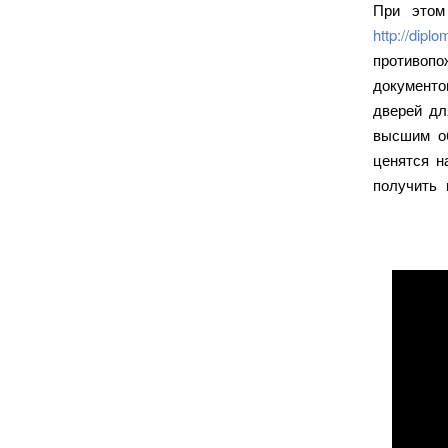
При этом
http://dipl
противопо
документ
дверей дл
высшим об
ценятся н
получить 