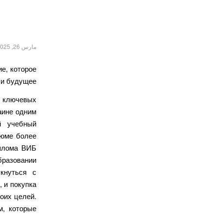
مارس 26, 2025
е, которое
и будущее.
з ключевых
аине одним
й учебный
зюме более
иплома ВИБ
бразовании
кнуться с
, и покупка
оих целей.
м, которые