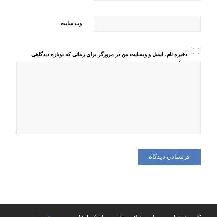
وب‌ سایت
ذخیره نام، ایمیل و وبسایت من در مرورگر برای زمانی که دوباره دیدگاهی
می‌نویسم.
کلیه حقوق این وب سایت متعلق به هتل پارسیان کرمانشاه است -
پوسته وردپرس