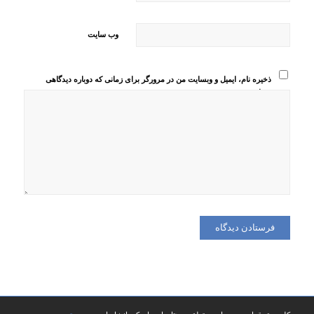
وب‌ سایت
ذخیره نام، ایمیل و وبسایت من در مرورگر برای زمانی که دوباره دیدگاهی
می‌نویسم.
کلیه حقوق این وب سایت متعلق به هتل پارسیان کرمانشاه است -
پوسته وردپرس