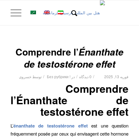
Comprendre l’
Énanthate
de testostérone effet
/
/
/
فوریه 13, 2025
0 دیدگاه
در
! Без рубрики
توسط
خسروی
Comprendre
l’Énanthate de
testostérone effet
L’
énanthate de testostérone effet
est une question
fréquemment posée par ceux qui envisagent cette hormone