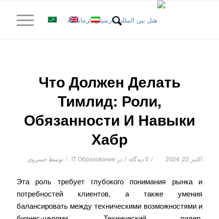
Что Должен Делать
Тимлид: Роли,
Обязанности И Навыки
Хабр
/
/
/
اکتبر 22, 2024
0 دیدگاه
در
IT Образование
توسط
خسروی
Эта роль требует глубокого понимания рынка и
потребностей клиентов, а также умения
балансировать между техническими возможностями и
бизнес-целями. Технический лидер,