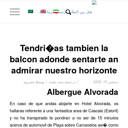
Tendri�as tambien la
balcon adonde sentarte an
admirar nuestro horizonte
/
/
دسامبر 15, 2025
در
دسته بندی نشده
توسط
خسروی
Albergue Alvorada
En caso de que andas alojarte en Hotel Alvorada, os
hallaras referente a una fantastica area de Cascais (Estoril)
y no ha transpirado te pondran a no ser de 15 minutos
acerca de automovil de Playa sobre Carcavelos asi� como