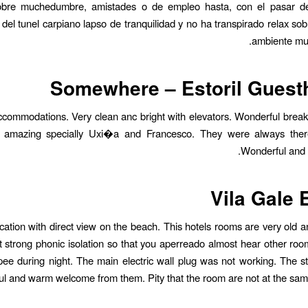
obre muchedumbre, amistades o de empleo hasta, con el pasar de
del tunel carpiano lapso de tranquilidad y no ha transpirado relax sob
ambiente mu
Somewhere – Estoril Guest
ccommodations. Very clean anc bright with elevators. Wonderful break
is amazing specially Uxi�a and Francesco. They were always there
Wonderful and c
Vila Gale E
ocation with direct view on the beach. This hotels rooms are very old a
ot strong phonic isolation so that you aperreado almost hear other r
pee during night. The main electric wall plug was not working. The st
ul and warm welcome from them. Pity that the room are not at the sam