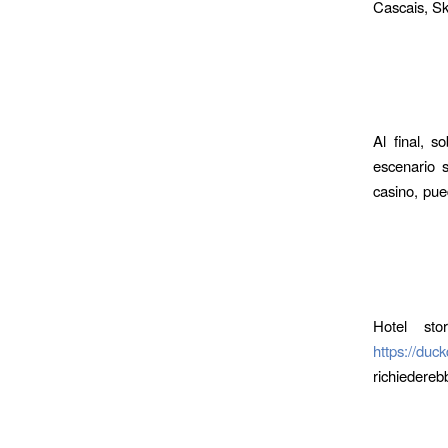
Cascais, S
Al final, s
escenario s
casino, pue
Hotel sto
https://duc
richiedereb