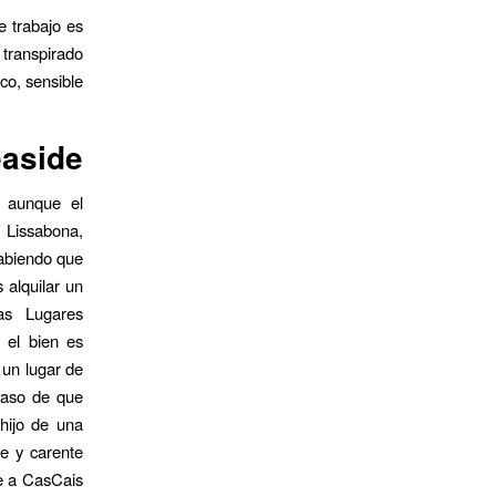
e trabajo es
 transpirado
co, sensible.
easide
, aunque el
o Lissabona,
abiendo que
 alquilar un
tas Lugares
 el bien es
 un lugar de
 caso de que
hijo de una
le y carente
se a CasCais