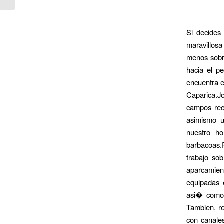
Si decides 
maravillos
menos sobr
hacia el p
encuentra e
Caparica.J
campos recr
asimismo u
nuestro ho
barbacoas.
trabajo so
aparcamien
equipadas 
asi� como 
Tambien, re
con canales