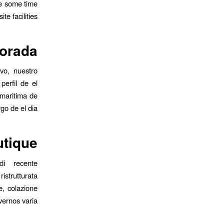
e some time
e facilities.
vorada
ivo, nuestro
perfil de el
 maritima de
rgo de el dia
utique
di recente
istrutturata
e, colazione
rnos varia.