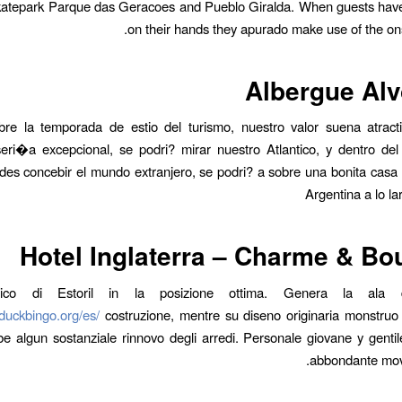
katepark Parque das Geracoes and Pueblo Giralda. When guests hav
on their hands they apurado make use of the onsit
Albergue Al
obre la temporada de estio del turismo, nuestro valor suena atract
eri�a excepcional, se podri? mirar nuestro Atlantico, y dentro del 
des concebir el mundo extranjero, se podri? a sobre una bonita casa
Argentina a lo la
Hotel Inglaterra – Charme & Bo
rico di Estoril in la posizione ottima. Genera la ala 
kduckbingo.org/es/
costruzione, mentre su diseno originaria monstruo r
be algun sostanziale rinnovo degli arredi. Personale giovane y gentil
abbondante move