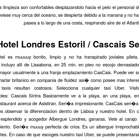
a limpieza son confortables desplazandolo hacia el pelo el personal d
viese muy cerca del oceano, se despierta debido a la manana y no ha
pasea a lo largo de una costa, respirando aire de el Atlanti
Hotel Londres Estoril / Cascais S
tel es muuuuy bonito, limpio y no ha transpirado joviales pileta
n incluyo alli de Lissabona, en 25 min. en pieo no escojo demasiad
mayor usualmente a una franja emplazamiento CasCais. Puede ver s
harlar britanico en compania de fluidez asi� como posee mas interes
taxis resultan costosos. Selecciona cualquier taxi Uber. Visi
ibles: Cascais Sintra Basicamente ve a la playa, an una playa, en
estaurant acerca de Asistiran. Seri�a impresionante. CasCais seri�a
es observar la diferenciacion dentro de Lisboa y nuestro hotel. En
 esplendido y acogedor Albergue Londres, ganaras. Vete al carajo 
iento. Seri�a muuuy perfecta de crios. Es un albergue irreprochab
tes. En caso de que escoges nuestro taxi Uber, se puede presentar