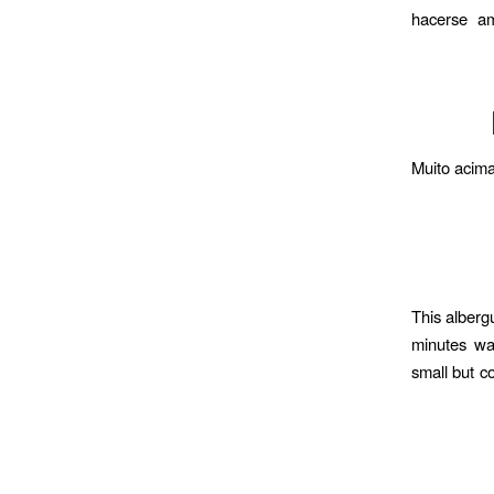
hacerse am
Muito acima
This albergu
minutes wal
small but c