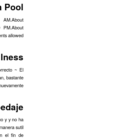
h Pool
 AM.About
00 PM.About
nts allowed.
llness
rrecto ~ El
an, bastante
 nuevamente ~
pedaje
co y y no ha
manera sutil
n el fin de