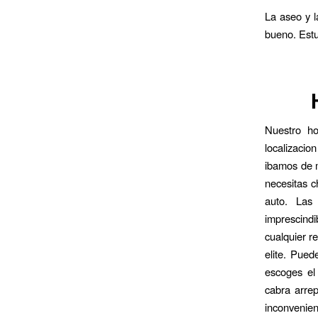
La aseo y l
bueno. Estu
Nuestro ho
localizacio
ibamos de 
necesitas c
auto. Las 
imprescind
cualquier r
elite. Pued
escoges el
cabra arrep
inconvenien