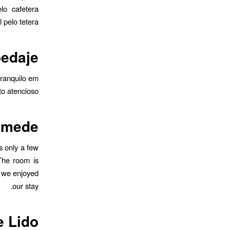
lo cafetera
 pelo tetera.
edaje
tranquilo em
to atencioso.
amede
is only a few
 The room is
l we enjoyed
our stay.
 Lido