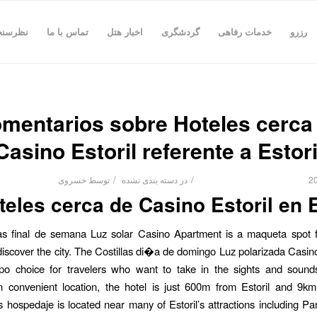
رزرو
خدمات رفاهی
گردشگری
اخبار هتل
تماس با ما
نظرسن
mentarios sobre Hoteles cerca
Casino Estoril referente a Estori
/
/
در
دسته بندی نشده
توسط
خسروی
teles cerca de Casino Estoril en E
as final de semana Luz solar Casino Apartment is a maqueta spot f
discover the city. The Costillas di�a de domingo Luz polarizada Casi
ipo choice for travelers who want to take in the sights and sounds
n convenient location, the hotel is just 600m from Estoril and 9km
is hospedaje is located near many of Estoril’s attractions including P