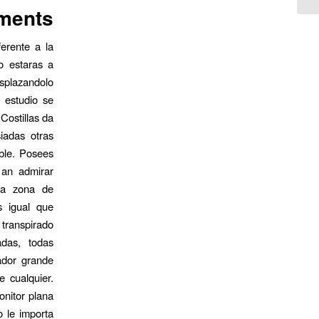
tments
ferente a la
o estaras a
splazandolo
 estudio se
Costillas da
iadas otras
ible. Posees
 an admirar
una zona de
s igual que
transpirado
adas, todas
ador grande
 cualquier.
onitor plana
o le importa