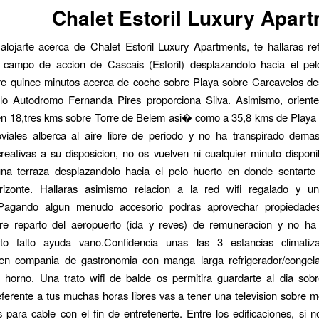
Chalet Estoril Luxury Apar
alojarte acerca de Chalet Estoril Luxury Apartments, te hallaras re
a campo de accion de Cascais (Estoril) desplazandolo hacia el pel
e quince minutos acerca de coche sobre Playa sobre Carcavelos de
elo Autodromo Fernanda Pires proporciona Silva. Asimismo, oriente
n 18,tres kms sobre Torre de Belem asi� como a 35,8 kms de Playa 
oviales alberca al aire libre de periodo y no ha transpirado demas
eativas a su disposicion, no os vuelven ni cualquier minuto dispon
na terraza desplazandolo hacia el pelo huerto en donde sentarte
rizonte. Hallaras asimismo relacion a la red wifi regalado y 
Pagando algun menudo accesorio podras aprovechar propiedade
bre reparto del aeropuerto (ida y reves) de remuneracion y no ha 
to falto ayuda vano.Confidencia unas las 3 estancias climatiz
en compania de gastronomia con manga larga refrigerador/congel
horno. Una trato wifi de balde os permitira guardarte al dia sobre
ferente a tus muchas horas libres vas a tener una television sobre m
 para cable con el fin de entretenerte. Entre los edificaciones, si n