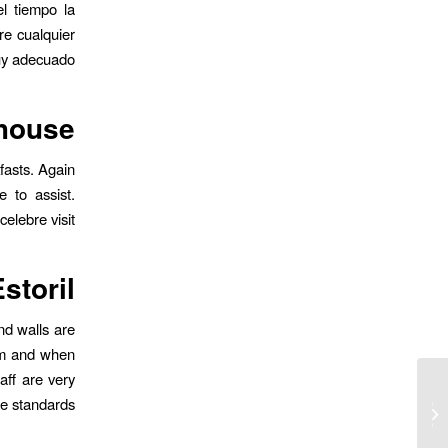
l tiempo la
re cualquier
y adecuado.
house
fasts. Again
 to assist.
elebre visit.
storil
nd walls are
oom and when
aff are very
Tendri�as tambien la balcon adonde
e standards.
sentarte an admirar nuestro horizonte