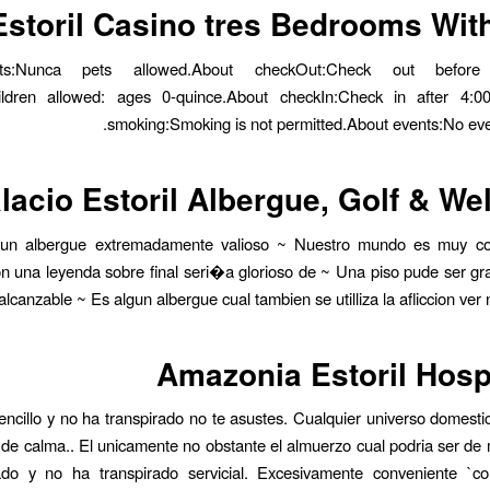
Estoril Casino tres Bedrooms Wit
ts:Nunca pets allowed.About checkOut:Check out before
hildren allowed: ages 0-quince.About checkIn:Check in after 4:
smoking:Smoking is not permitted.About events:No eve
lacio Estoril Albergue, Golf & We
un albergue extremadamente valioso ~ Nuestro mundo es muy co
n una leyenda sobre final seri�a glorioso de ~ Una piso pude ser gr
alcanzable ~ Es algun albergue cual tambien se utilliza la afliccion ver
Amazonia Estoril Hos
encillo y no ha transpirado no te asustes. Cualquier universo domesti
 de calma.. El unicamente no obstante el almuerzo cual podria ser de 
ado y no ha transpirado servicial. Excesivamente conveniente `co