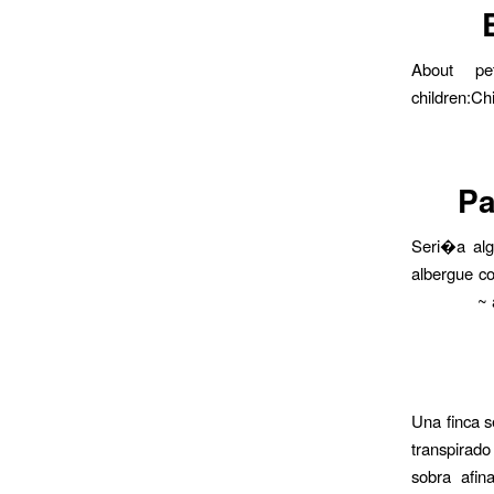
About pe
children:C
Pa
Seri�a alg
albergue co
Una finca s
transpirado
sobra afin