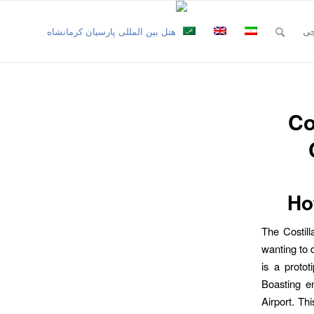
جی
Co
Ho
The Costill
wanting to 
is a protot
Boasting e
Airport. Th