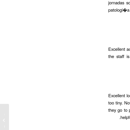
jornadas s
patologi�a 
Excellent a
the staff 
Excellent l
too tiny. N
they go to 
tas de
helpf
 online
si� c...