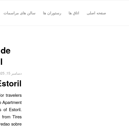
صفحه اصلی
اتاق ها
رستوران ها
سالن های مراسمات
 de
l
دسامبر 15, 2025
storil
or travelers
no Apartment
 of Estoril.
 from Tires
aredao sobre