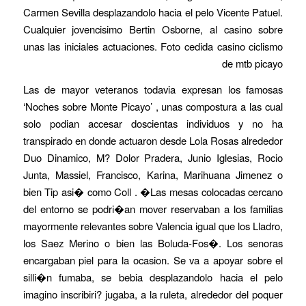
Carmen Sevilla desplazandolo hacia el pelo Vicente Patuel.
Cualquier jovencisimo Bertin Osborne, al casino sobre
unas las iniciales actuaciones. Foto cedida casino ciclismo
de mtb picayo
Las de mayor veteranos todavia expresan los famosas
‘Noches sobre Monte Picayo’ , unas compostura a las cual
solo podian accesar doscientas individuos y no ha
transpirado en donde actuaron desde Lola Rosas alrededor
Duo Dinamico, M? Dolor Pradera, Junio Iglesias, Rocio
Junta, Massiel, Francisco, Karina, Marihuana Jimenez o
bien Tip asi� como Coll . �Las mesas colocadas cercano
del entorno se podri�an mover reservaban a los familias
mayormente relevantes sobre Valencia igual que los Lladro,
los Saez Merino o bien las Boluda-Fos�. Los senoras
encargaban piel para la ocasion. Se va a apoyar sobre el
silli�n fumaba, se bebia desplazandolo hacia el pelo
imagino inscribiri? jugaba, a la ruleta, alrededor del poquer