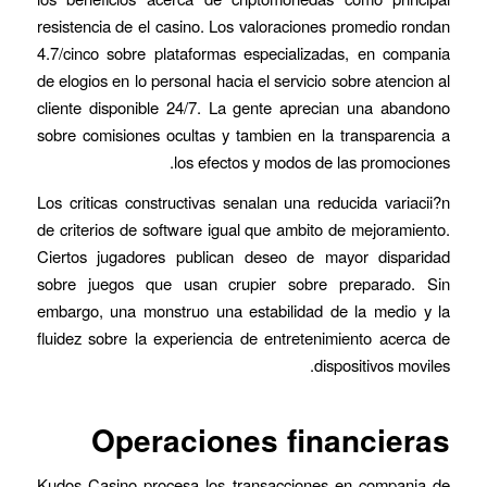
resistencia de el casino. Los valoraciones promedio rondan
4.7/cinco sobre plataformas especializadas, en compania
de elogios en lo personal hacia el servicio sobre atencion al
cliente disponible 24/7. La gente aprecian una abandono
sobre comisiones ocultas y tambien en la transparencia a
los efectos y modos de las promociones.
Los criticas constructivas senalan una reducida variacii?n
de criterios de software igual que ambito de mejoramiento.
Ciertos jugadores publican deseo de mayor disparidad
sobre juegos que usan crupier sobre preparado. Sin
embargo, una monstruo una estabilidad de la medio y la
fluidez sobre la experiencia de entretenimiento acerca de
dispositivos moviles.
Operaciones financieras
Kudos Casino procesa los transacciones en compania de