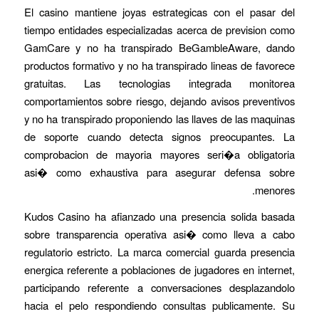
El casino mantiene joyas estrategicas con el pasar del
tiempo entidades especializadas acerca de prevision como
GamCare y no ha transpirado BeGambleAware, dando
productos formativo y no ha transpirado lineas de favorece
gratuitas. Las tecnologias integrada monitorea
comportamientos sobre riesgo, dejando avisos preventivos
y no ha transpirado proponiendo las llaves de las maquinas
de soporte cuando detecta signos preocupantes. La
comprobacion de mayoria mayores seri�a obligatoria
asi� como exhaustiva para asegurar defensa sobre
menores.
Kudos Casino ha afianzado una presencia solida basada
sobre transparencia operativa asi� como lleva a cabo
regulatorio estricto. La marca comercial guarda presencia
energica referente a poblaciones de jugadores en internet,
participando referente a conversaciones desplazandolo
hacia el pelo respondiendo consultas publicamente. Su