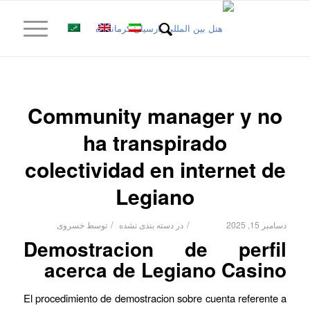
Community manager y no
ha transpirado
colectividad en internet de
Legiano
/
/
دسامبر 15, 2025
در
دسته بندی نشده
توسط
خسروی
Demostracion de perfil
acerca de Legiano Casino
El procedimiento de demostracion sobre cuenta referente a