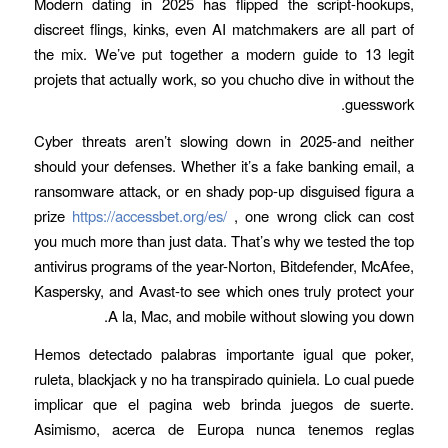
Modern dating in 2025 has flipped the script-hookups,
discreet flings, kinks, even AI matchmakers are all part of
the mix. We’ve put together a modern guide to 13 legit
projets that actually work, so you chucho dive in without the
guesswork.
Cyber threats aren’t slowing down in 2025-and neither
should your defenses. Whether it’s a fake banking email, a
ransomware attack, or en shady pop-up disguised figura a
prize
https://accessbet.org/es/
, one wrong click can cost
you much more than just data. That’s why we tested the top
antivirus programs of the year-Norton, Bitdefender, McAfee,
Kaspersky, and Avast-to see which ones truly protect your
A la, Mac, and mobile without slowing you down.
Hemos detectado palabras importante igual que poker,
ruleta, blackjack y no ha transpirado quiniela. Lo cual puede
implicar que el pagina web brinda juegos de suerte.
Asimismo, acerca de Europa nunca tenemos reglas