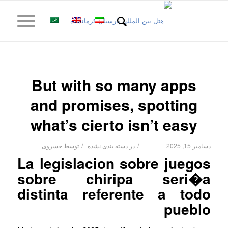
But with so many apps
and promises, spotting
what’s cierto isn’t easy
/
/
دسامبر 15, 2025
در
دسته بندی نشده
توسط
خسروی
La legislacion sobre juegos
sobre chiripa seri�a
distinta referente a todo
pueblo