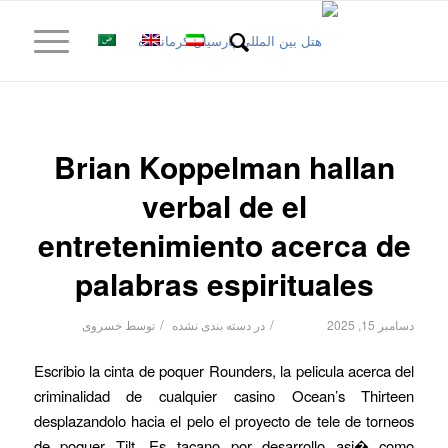
Brian Koppelman hallan
verbal de el
entretenimiento acerca de
palabras espirituales
/
/
دسامبر 15, 2025
در
دسته بندی نشده
توسط
خسروی
Escribio la cinta de poquer Rounders, la pelicula acerca del
criminalidad de cualquier casino Ocean’s Thirteen
desplazandolo hacia el pelo el proyecto de tele de torneos
de poquer Tilt. Es tacano por desarrollo asi� como