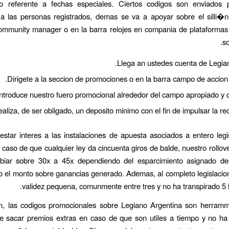
to referente a fechas especiales. Ciertos codigos son enviados 
 a las personas registrados, demas se va a apoyar sobre el silli�n
ommunity manager o en la barra relojes en compania de plataformas
so
Llega an ustedes cuenta de Legia
Dirigete a la seccion de promociones o en la barra campo de accion i
Introduce nuestro fuero promocional alrededor del campo apropiado y c
aliza, de ser obligado, un deposito minimo con el fin de impulsar la r
star interes a las instalaciones de apuesta asociados a entero legi
 caso de que cualquier ley da cincuenta giros de balde, nuestro rollo
iar sobre 30x a 45x dependiendo del esparcimiento asignado de
lo el monto sobre ganancias generado. Ademas, al completo legislaci
validez pequena, comunmente entre tres y no ha transpirado 5 l
, las codigos promocionales sobre Legiano Argentina son herramm
 de sacar premios extras en caso de que son utiles a tiempo y no ha