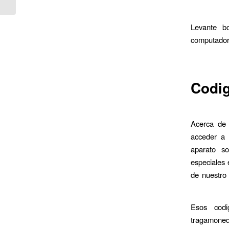
Levante b
computadore
Codi
Acerca de 
acceder a 
aparato s
especiales 
de nuestro
Esos codig
tragamoneda