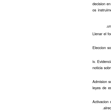
decision e
os instruim
un
2. Llenar el
3. Eleccio
iv. Eviden
noticia so
5. Admision
leyes de es
6. Activaci
alre