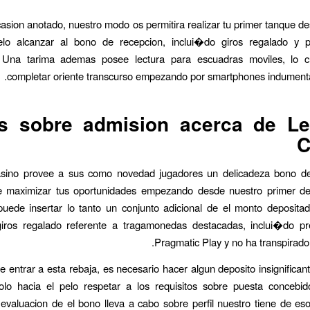
casion anotado, nuestro modo os permitira realizar tu primer tanque d
elo alcanzar al bono de recepcion, inclui�do giros regalado y 
. Una tarima ademas posee lectura para escuadras moviles, lo c
completar oriente transcurso empezando por smartphones indumentar
s sobre admision acerca de Le
C
sino provee a sus como novedad jugadores un delicadeza bono de
 maximizar tus oportunidades empezando desde nuestro primer de
uede insertar lo tanto un conjunto adicional de el monto deposita
giros regalado referente a tragamonedas destacadas, inclui�do pr
Pragmatic Play y no ha transpirad
de entrar a esta rebaja, es necesario hacer algun deposito insignifica
olo hacia el pelo respetar a los requisitos sobre puesta concebid
evaluacion de el bono lleva a cabo sobre perfil nuestro tiene de eso