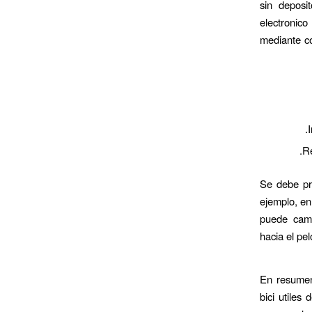
sin deposi
electronico
mediante c
Re
Se debe pre
ejemplo, en
puede camb
hacia el pe
En resumen
bici utiles