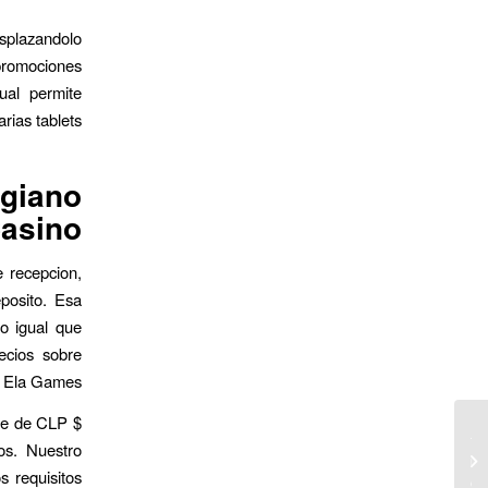
esplazandolo
promociones
ual permite
ias tablets.
giano
asino
 recepcion,
posito. Esa
do igual que
ecios sobre
o Ela Games.
nte de CLP $
Bin der meinung kein Fach pro Sim-
os. Nuestro
Menü inoffizieller mitarbeiter hitnspin
s requisitos
Bonus-Konto ...