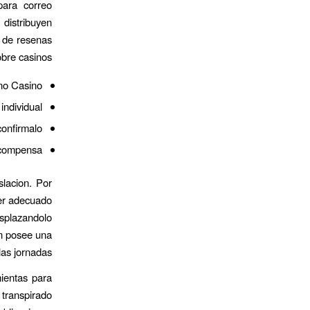
para correo
 distribuyen
 de resenas
bre casinos.
no Casino.
ndividual.
onfirmalo.
ecompensa.
slacion. Por
ver adecuado
splazandolo
on posee una
as jornadas.
ientas para
 transpirado