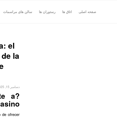
صفحه اصلی
اتاق ها
رستوران ها
سالن های مراسمات
: el
 de la
e
دسامبر 15, 2025
te a
asino?
o de ofrecer