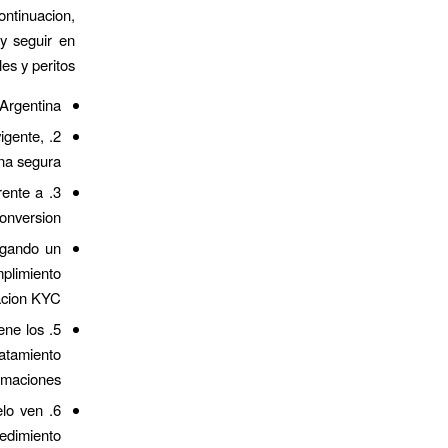
ontinuacion,
 y seguir en
s y peritos.
Argentina.
vigente,
na segura.
rente a
onversion.
rgando un
plimiento
acion KYC.
ene los
atamiento
rmaciones.
elo ven
edimiento.