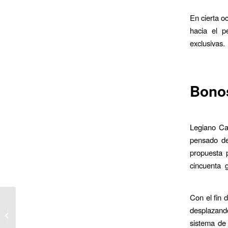
En cierta o
hacia el p
exclusivas
Bono
Legiano Ca
pensado de
propuesta p
cincuenta 
Con el fin 
oriente
desplazand
nsible
sistema de 