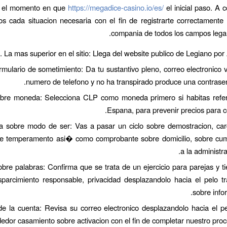
n el momento en que
https://megadice-casino.io/es/
el inicial paso. A c
os cada situacion necesaria con el fin de registrarte correctamente
compania de todos los campos legale
. La mas superior en el sitio: Llega del website publico de Legiano por 
 formulario de sometimiento: Da tu sustantivo pleno, correo electronico 
numero de telefono y no ha transpirado produce una contrase
n sobre moneda: Selecciona CLP como moneda primero si habitas refe
Espana, para prevenir precios para c
cia sobre modo de ser: Vas a pasar un ciclo sobre demostracion, ca
bre temperamento asi� como comprobante sobre domicilio, sobre cum
a la administr
 sobre palabras: Confirma que se trata de un ejercicio para parejas y ti
parcimiento responsable, privacidad desplazandolo hacia el pelo tr
sobre info
on de la cuenta: Revisa su correo electronico desplazandolo hacia el p
dedor casamiento sobre activacion con el fin de completar nuestro proc