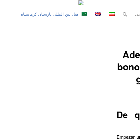
جی
Ade
bono 
?De 
Empezar un 