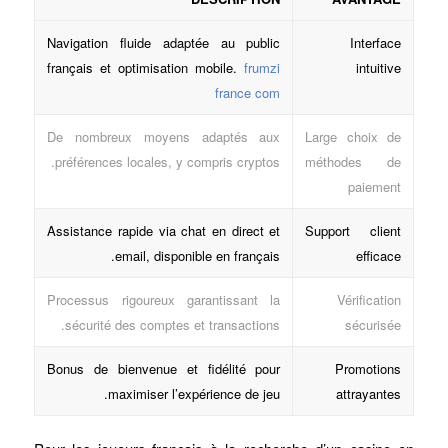
Navigation fluide adaptée au public
Interface
français et optimisation mobile.
frumzi
intuitive
france com
De nombreux moyens adaptés aux
Large choix de
préférences locales, y compris cryptos.
méthodes de
paiement
Assistance rapide via chat en direct et
Support client
email, disponible en français.
efficace
Processus rigoureux garantissant la
Vérification
sécurité des comptes et transactions.
sécurisée
Bonus de bienvenue et fidélité pour
Promotions
maximiser l’expérience de jeu.
attrayantes