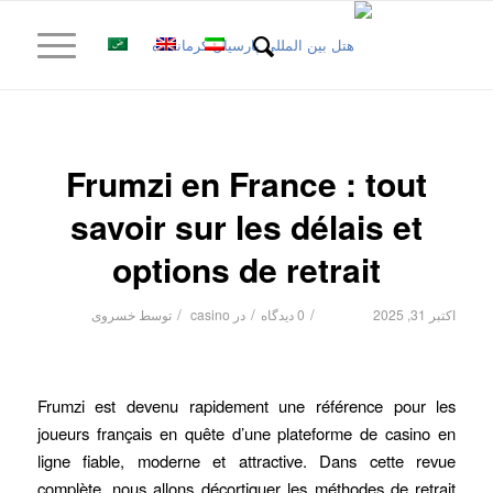
Frumzi en France : tout
savoir sur les délais et
options de retrait
/
/
/
اکتبر 31, 2025
0 دیدگاه
در
casino
توسط
خسروی
Frumzi est devenu rapidement une référence pour les
joueurs français en quête d’une plateforme de casino en
ligne fiable, moderne et attractive. Dans cette revue
complète, nous allons décortiquer les méthodes de retrait