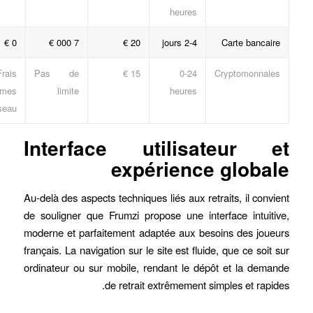
heures
0 €
7 000 €
20 €
2-4 jours
Carte bancaire
Frais
Pas de
15 €
0-24
Cryptomonnaies
imes
limite
heures
seau
Interface utilisateur et
expérience globale
Au-delà des aspects techniques liés aux retraits, il convient
de souligner que Frumzi propose une interface intuitive,
moderne et parfaitement adaptée aux besoins des joueurs
français. La navigation sur le site est fluide, que ce soit sur
ordinateur ou sur mobile, rendant le dépôt et la demande
de retrait extrêmement simples et rapides.