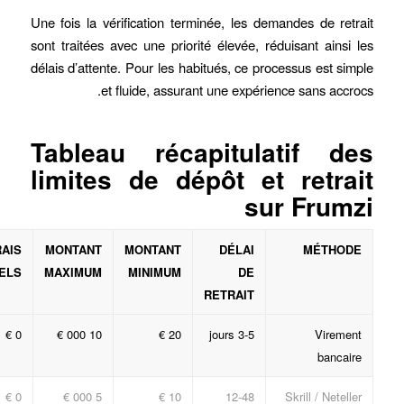
Une fois la vérification terminée, les demandes de retrait
sont traitées avec une priorité élevée, réduisant ainsi les
délais d’attente. Pour les habitués, ce processus est simple
et fluide, assurant une expérience sans accrocs.
Tableau récapitulatif des
limites de dépôt et retrait
sur Frumzi
RAIS
MONTANT
MONTANT
DÉLAI
MÉTHODE
ELS
MAXIMUM
MINIMUM
DE
RETRAIT
0 €
10 000 €
20 €
3-5 jours
Virement
bancaire
0 €
5 000 €
10 €
12-48
Skrill / Neteller