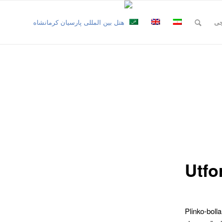
جی
Utf
Plinko-bol