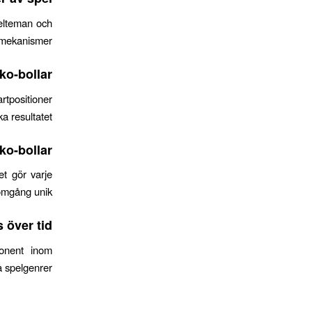
pelteman och
mekanismer.
ko-bollar?
artpositioner
ka resultatet.
o-bollar?
et gör varje
omgång unik.
över tid?
ponent inom
 spelgenrer.