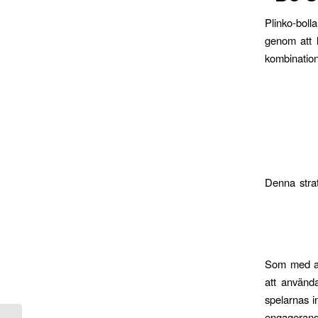
Plinko-boll
genom att 
kombination
Denna strat
Som med al
att använda
spelarnas i
engagerande