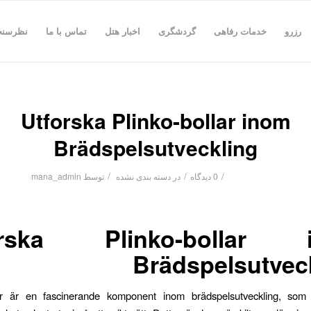
رزرو
خدمات رفاهی
گردشگری
اخبار هتل
تماس با ما
نظرسن
Utforska Plinko-bollar inom
Brädspelsutveckling
/
/
/
0 دیدگاه
در
دسته بندی نشده
توسط
mana_admin
orska Plinko-bollar 
Brädspelsutvec
lar är en fascinerande komponent inom brädspelsutveckling, som