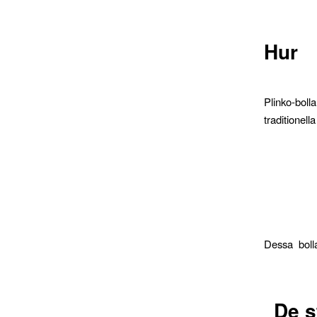
Hur
Plinko-boll
traditionel
Dessa bolla
De s