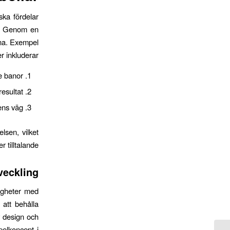
ska fördelar
r. Genom en
nna. Exempel
r inkluderar:
re banor
resultat
lens väg
lsen, vilket
 tilltalande.
veckling
igheter med
 att behålla
v design och
pelkoncept i