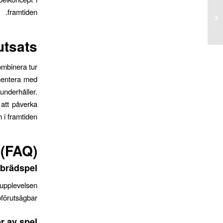
Exploring New Markets: Download the
framtiden.
1xbet App for an Enhanced Betting
Exper...
utsats
ombinera tur
imentera med
nderhåller.
 att påverka
i framtiden.
 (FAQ)
 brädspel?
lupplevelsen
förutsägbar.
r av spel?