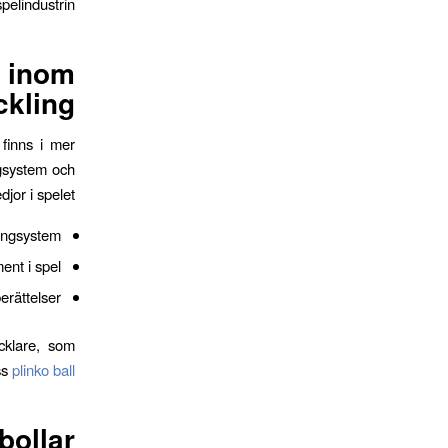
elindustrin.
inom
ckling
 finns i mer
ngsystem och
jor i spelet.
ängsystem
ment i spel
rättelser
ecklare, som
ss
plinko ball
bollar