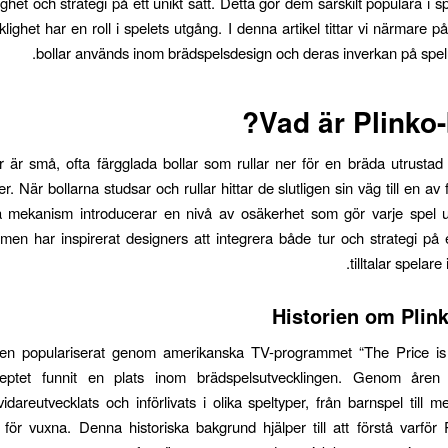
het och strategi på ett unikt sätt. Detta gör dem särskilt populära i s
klighet har en roll i spelets utgång. I denna artikel tittar vi närmare p
bollar används inom brädspelsdesign och deras inverkan på spel
Vad är Plinko-b
ar är små, ofta färgglada bollar som rullar ner för en bräda utrusta
er. När bollarna studsar och rullar hittar de slutligen sin väg till en av 
 mekanism introducerar en nivå av osäkerhet som gör varje spel un
men har inspirerat designers att integrera både tur och strategi på 
tilltalar spelare 
Historien om Plink
gen populariserat genom amerikanska TV-programmet “The Price is 
ceptet funnit en plats inom brädspelsutvecklingen. Genom åre
dareutvecklats och införlivats i olika speltyper, från barnspel till 
l för vuxna. Denna historiska bakgrund hjälper till att förstå varför P