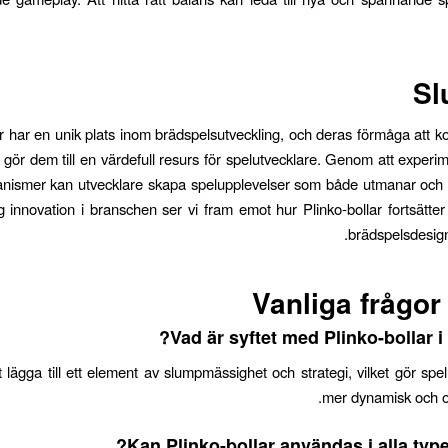
Sl
ar har en unik plats inom brädspelsutveckling, och deras förmåga att k
i gör dem till en värdefull resurs för spelutvecklare. Genom att exper
nismer kan utvecklare skapa spelupplevelser som både utmanar och u
 innovation i branschen ser vi fram emot hur Plinko-bollar fortsätter
brädspelsdesign 
Vanliga frågor
Vad är syftet med Plinko-bollar i
tt lägga till ett element av slumpmässighet och strategi, vilket gör spe
mer dynamisk och o
Kan Plinko-bollar användas i alla type