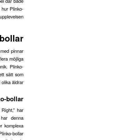
pel där både
å hur Plinko-
upplevelsen.
ollar?
d med pinnar
flera möjliga
ik. Plinko-
ett sätt som
i olika åldrar.
o-bollar
Right,” har
n har denna
mer komplexa
linko-bollar