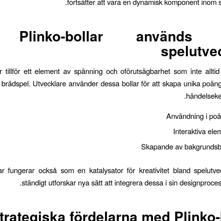
fortsätter att vara en dynamisk komponent inom sp
 Plinko-bollar används 
spelutve
ar tillför ett element av spänning och oförutsägbarhet som inte alltid
la brädspel. Utvecklare använder dessa bollar för att skapa unika poä
händelseked
Användning i po
Interaktiva ele
Skapande av bakgrundsbe
r fungerar också som en katalysator för kreativitet bland spelutv
.
ständigt utforskar nya sätt att integrera dessa i sin designproce
trategiska fördelarna med Plinko-