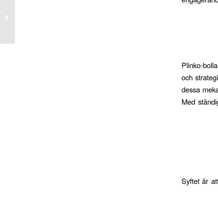
wnload
ladesh
Login
Plinko-boll
och strateg
dessa meka
Med ständig
Syftet är a