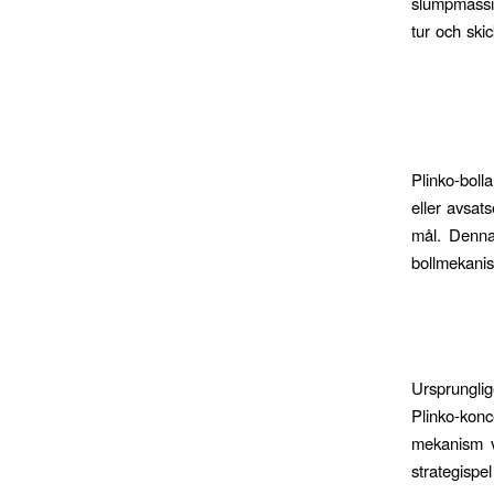
slumpmässig
tur och skic
Plinko-boll
eller avsats
mål. Denna
bollmekanis
Ursprungli
Plinko-kon
mekanism vi
strategispe