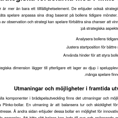
ar är mer än bara ett tillfällighetselement. De erbjuder också strategi
låta spelare anpassa sina drag baserat på bollens tidigare mönste
 av observation och strategi kan spelare förbättra sina chanser att vi
på strategiska aspekte
Analysera bollens tidiga
Justera startposition för bättre 
Använda hinder för att styra bol
egiska dimension lägger till ytterligare ett lager av djup i speluppleve
många spelare finner
Utmaningar och möjligheter i framtida ut
la komponenter i brädspelsutveckling finns det utmaningar och möjl
 Plinko-bollar. En utmaning är att balansera tur och skicklighet för
ntresse. Å andra sidan erbjuder dessa bollar en möjlighet för innovati
 gameplay. Att hitta rätt balans kan leda till nya och spännande s