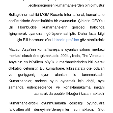
edilenbeğenilen kumarhanelerden biri olmuştur.
Bellagio’nun sahibi MGM Resorts International, kumarhane
endüstrisinde önemlimühim bir oyuncudur. Şirketin CEO’su
Bill Hornbuckle, kumarhanelerin geleceği hakkında
ilginçmerak uyandıran görüşlere sahiptir. Daha fazla bilgi
için Bill Hornbuckle’ın
LinkedIn profiline
göz atabilirsiniz.
Macau, Asya’nın kumarhaneşans oyunları salonu merkezi
merkezi olarak öne çıkmaktadır. 2024 yılında, The Venetian,
Asya’nın en büyüken büyük kumarhanelerinden biri olarak
dikkatilgi çekmiştir. Bu kumarhane, lüksşatafatlı otel odaları
ve genişgeniş oyun alanları ile tanınmaktadır.
Kumarhaneler, sadece oyun oynamak için değil, aynı
zamanda eğlenceeğlence ve konaklamakalma imkanı
sunarak da popülerlikbeğeni kazanmaktadır.
Kumarhanelerdeki oyunmüsabaka çeşitliliği, oyunculara
farklıalternatif deneyimlerdeneyimler sunmaktadır. Slot