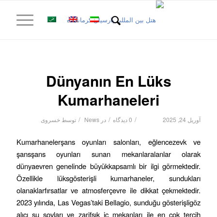
Dünyanın En Lüks
Kumarhaneleri
/
/
/
آوریل 24, 2025
0 دیدگاه
در
News
توسط
خسروی
Kumarhanelerşans oyunları salonları, eğlencezevk ve
şansşans oyunları sunan mekanlaralanlar olarak
dünyaevren genelinde büyükkapsamlı bir ilgi görmektedir.
Özellikle lüksgösterişli kumarhaneler, sundukları
olanaklarfırsatlar ve atmosferçevre ile dikkat çekmektedir.
2023 yılında, Las Vegas’taki Bellagio, sunduğu gösterişligöz
alıcı su şovları ve zarifşık iç mekanları ile en çok tercih