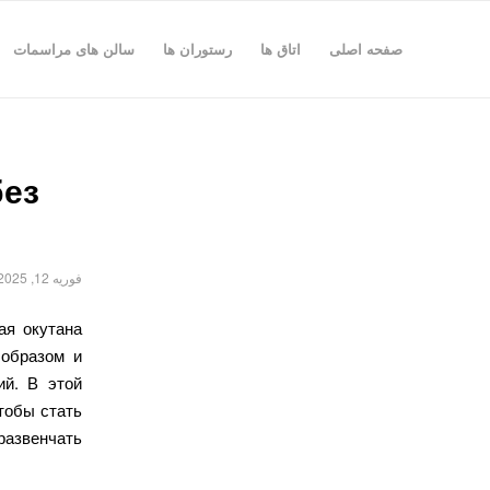
صفحه اصلی
اتاق ها
رستوران ها
سالن های مراسمات
без
فوریه 12, 2025
ая окутана
 образом и
ий. В этой
тобы стать
развенчать.