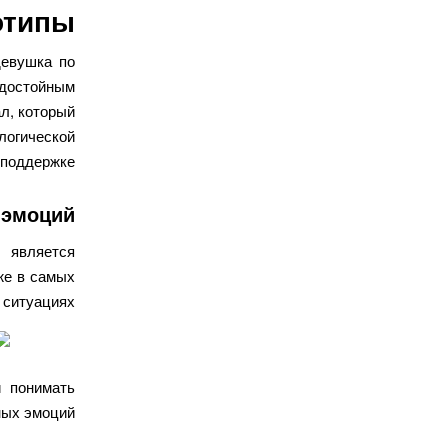
отипы
девушка по
достойным
л, который
огической
поддержке.
 эмоций
 является
же в самых
ситуациях.
и понимать
ных эмоций.