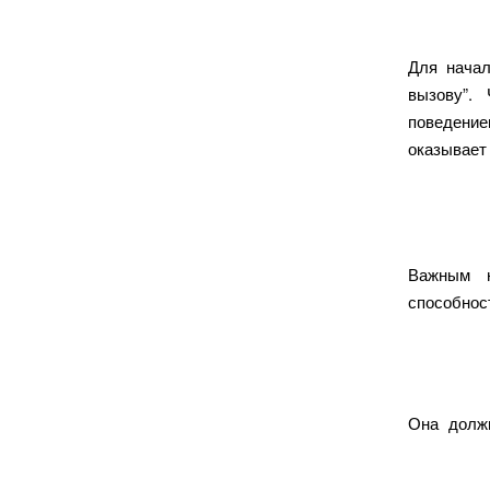
Для начал
вызову”.
поведение
оказывае
Важным н
способнос
Она должн