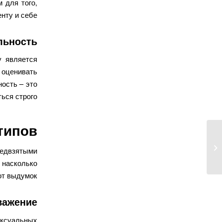
 для того,
нту и себе.
льность
у является
 оценивать
ость – это
ься строго.
типов
Pinco’da Deneme ve Gerçek Maddi
редвзятыми
Oyun Deneyimi Mukayesesi
 насколько
от выдумок.
важение
ксуальных