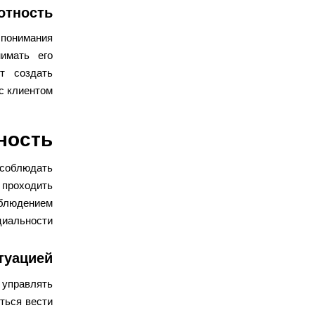
отность
понимания
нимать его
т создать
с клиентом.
ность
соблюдать
 проходить
облюдением
иальности.
туацией
 управлять
ться вести