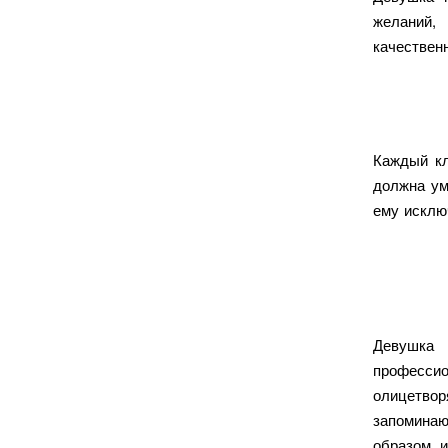
желаний,
качествен
Каждый кл
должна ум
ему исклю
Девушка 
професси
олицетвор
запоминаю
образом и