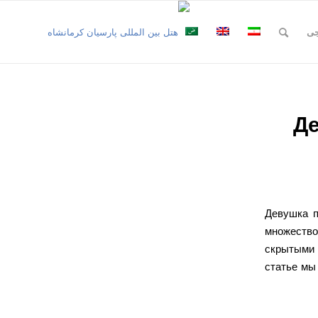
جی
Де
Девушка п
множество
скрытыми 
статье мы