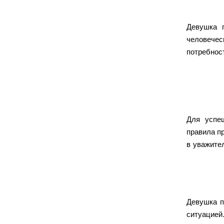
Девушка 
человечес
потребно
Для успе
правила п
в уважите
Девушка п
ситуацией