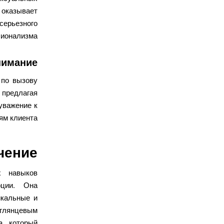
оказывает
серьезного
ионализма.
нимание
 по вызову
 предлагая
уважение к
ям клиента.
чение
х навыков
оции. Она
икальные и
 глянцевым
а, который