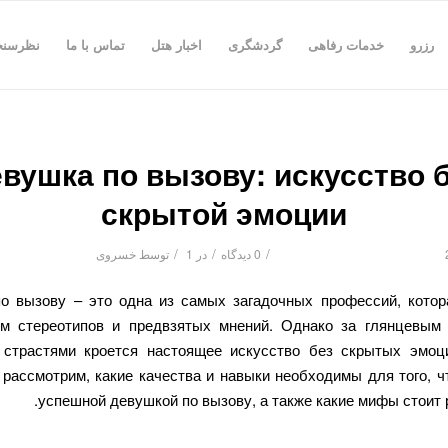
رزرو
خدمات رفاهی
گردشگری
اخبار هتل
تماس با ما
نظرسن
вушка по вызову: искусство 
скрытой эмоции
/
/
/
0 دیدگاه
در
1
توسط
خسروی
о вызову – это одна из самых загадочных профессий, котор
м стереотипов и предвзятых мнений. Однако за глянцевым
страстями кроется настоящее искусство без скрытых эмоц
 рассмотрим, какие качества и навыки необходимы для того, ч
успешной девушкой по вызову, а также какие мифы стоит 