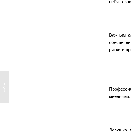
себя в за
Важным ас
обеспечен
риски и п
ca On-
Профессия
ricana
мнениями.
Девушка 