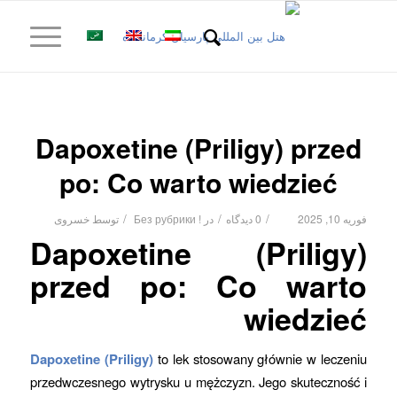
Dapoxetine (Priligy) przed
po: Co warto wiedzieć
/
/
/
فوریه 10, 2025
0 دیدگاه
در
! Без рубрики
توسط
خسروی
Dapoxetine (Priligy)
przed po: Co warto
wiedzieć
Dapoxetine (Priligy)
to lek stosowany głównie w leczeniu
przedwczesnego wytrysku u mężczyzn. Jego skuteczność i