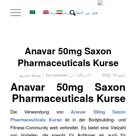
Anavar 50mg Saxon
Pharmaceuticals Kurse
/
/
/
ژانویه 14, 2025
0 دیدگاه
در
! Без рубрики
توسط
خسروی
Anavar 50mg Saxon
Pharmaceuticals Kurse
Die Verwendung von
Anavar 50mg Saxon
Pharmaceuticals Kurse
ist in der Bodybuilding- und
Fitness-Community weit verbreitet. Es bietet eine Vielzahl
von Vorteilen, die sowohl für Anfänger als auch für