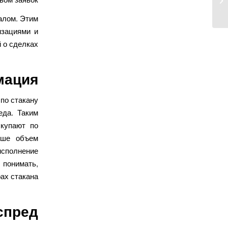
адресу...
алом. Этим
изациями и
о сделках.
мация
по стакану
еда. Таким
скупают по
ьше объем
 исполнение
 понимать,
х стакана.
спред