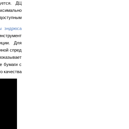
уется. ДЦ
аксимально
доступным.
ы эндрюса
инструмент
иции. Для
иной спред
оказывает
е бумаги с
о качества.