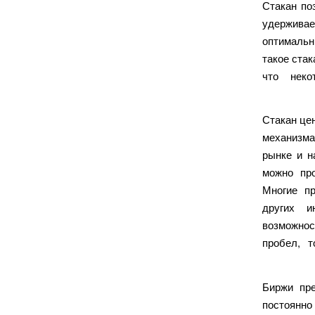
Стакан по
удерживае
оптимальн
такое стак
что неко
«Стакан ц
механизма
рынке и н
можно про
Многие пр
других и
возможнос
пробел, т
Биржи пре
постоянно