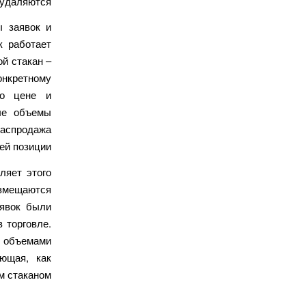
 удаляются.
ы заявок и
к работает
й стакан –
онкретному
 о цене и
ые объемы
распродажа
ей позиции.
ляет этого
змещаются
аявок были
 торговле.
с объемами
ющая, как
 стаканом.