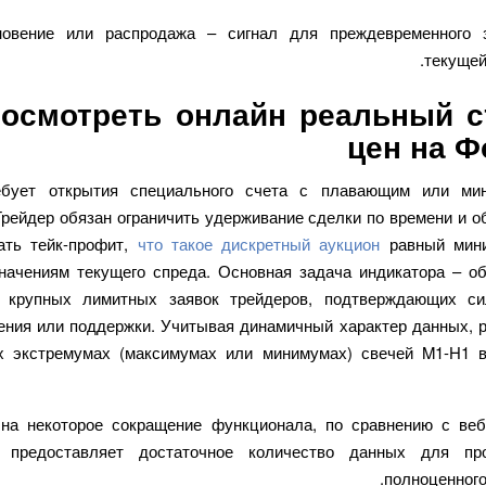
новение или распродажа – сигнал для преждевременного 
текущей
посмотреть онлайн реальный с
цен на Ф
ебует открытия специального счета с плавающим или ми
Трейдер обязан ограничить удерживание сделки по времени и о
ать тейк-профит,
что такое дискретный аукцион
равный мин
начениям текущего спреда. Основная задача индикатора – о
я крупных лимитных заявок трейдеров, подтверждающих си
ения или поддержки. Учитывая динамичный характер данных, р
 экстремумах (максимумах или минимумах) свечей M1-H1 
на некоторое сокращение функционала, по сравнению с веб
р предоставляет достаточное количество данных для пр
полноценного