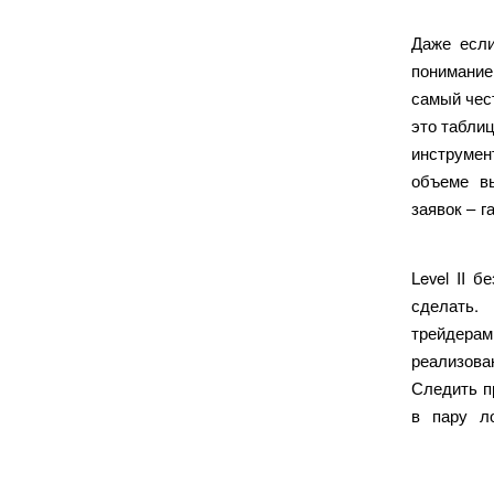
Даже если
понимание
самый чес
это табли
инструме
объеме в
заявок – 
Level II 
сделать.
трейдерам
реализова
Следить п
в пару л