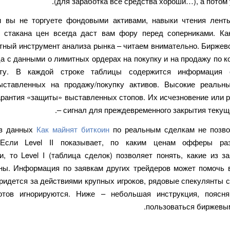
(для заработка все средства хороши…), а потом
 вы не торгуете фондовыми активами, навыки чтения лент
 стакана цен всегда даст вам фору перед соперниками. Ка
тный инструмент анализа рынка – читаем внимательно. Биржево
ца с данными о лимитных ордерах на покупку и на продажу по к
нту. В каждой строке таблицы содержится информация
ыставленных на продажу/покупку активов. Высокие реальн
гарантия «защиты» выставленных стопов. Их исчезновение или 
– сигнал для преждевременного закрытия текущ
без данных
Как майнят биткоин
по реальным сделкам не позво
 Если Level II показывает, по каким ценам офферы ра
и, то Level I (таблица сделок) позволяет понять, какие из з
ны. Информация по заявкам других трейдеров может помочь в
ридется за действиями крупных игроков, рядовые спекулянты 
отов игнорируются. Ниже – небольшая инструкция, поясня
пользоваться биржевым