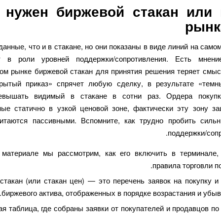
 нужен биржевой стакан или 
рынк
данные, что и в стакане, но они показаны в виде линий на само
т в роли уровней поддержки/сопротивления. Есть мнени
ом рынке биржевой стакан для принятия решения теряет смыс
рытый приказ» спрячет любую сделку, в результате «тем
евышать видимый в стакане в сотни раз. Ордера покупки
ые статично в узкой ценовой зоне, фактически эту зону з
итаются пассивными. Вспомните, как трудно пробить силь
поддержки/сопр
материале мы рассмотрим, как его включить в терминале,
правила торговли по
стакан (или стакан цен) — это перечень заявок на покупку и
биржевого актива, отображенных в порядке возрастания и убыв
ая таблица, где собраны заявки от покупателей и продавцов п