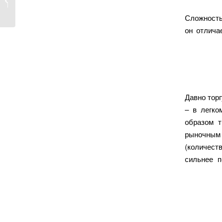
y 2025
Сложность
он отлича
Давно тор
– в легко
образом т
рыночным
(количеств
сильнее п