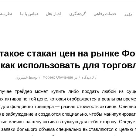
رزرو
خدمات رفاهی
گردشگری
اخبار هتل
تماس با ما
نظرسن
такое стакан цен на рынке Фо
 как использовать для торгов
/
/
/
0 دیدگاه
در
Форекс Обучение
توسط
خسروی
лучае трейдер может купить либо продать любой из сущ
х активов по той цене, которая отображается в реальном време
 для фондового трейдера — разная стоимость активов. Они вво
в в заблуждение и создаются специально, чтобы манипулироват
рые влияют на цену актива в нужную для себя сторону. Следуе
а заявки большого объема специально выставляются с целью 