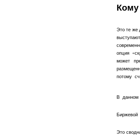
Кому
Это те же 
выступаю
современн
опция «ск
может пр
размещенн
потому сч
В данном 
Биржевой 
Это сводн