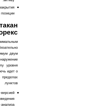
закрытия
 позиции.
такан
орекс
нимальным
бязательно
имум двум
бнаружение
лу уровня
ечь идет о
в пределах
пунктов.
-версией
оведения
 анализа.