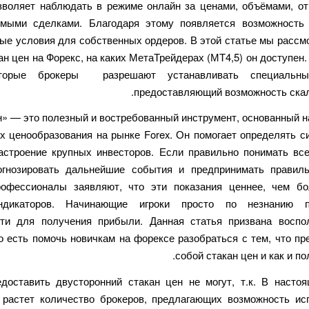
зволяет наблюдать в режиме онлайн за ценами, объёмами, о
мыми сделками. Благодаря этому появляется возможность
ые условия для собственных ордеров. В этой статье мы рассмо
ан цен на Форекс, на каких МетаТрейдерах (МТ4,5) он доступен
торые брокеры разрешают устанавливать специальны
предоставляющий возможность скал
ен» — это полезный и востребованный инструмент, основанный н
х ценообразования на рынке Forex. Он помогает определять с
астроение крупных инвесторов. Если правильно понимать все
гнозировать дальнейшие события и предпринимать правил
офессионалы заявляют, что эти показания ценнее, чем б
ндикаторов. Начинающие игроки просто по незнанию п
ти для получения прибыли. Данная статья призвана воспо
о есть помочь новичкам на форексе разобраться с тем, что пр
собой стакан цен и как и по
доставить двусторонний стакан цен не могут, т.к. В насто
 растет количество брокеров, предлагающих возможность ис