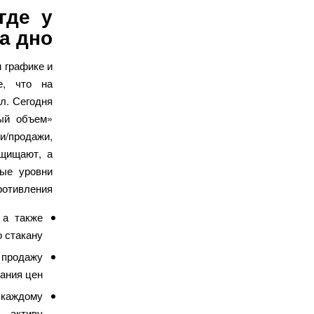
где у
а дно
м графике и
е, что на
л. Сегодня
ный объем»
/продажи,
ащищают, а
ные уровни
отивления.
 а также
 стакану.
 продажу
ания цен.
о каждому
активу.