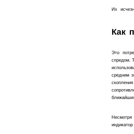
Их исчез
Как 
Это потр
спредом. 
использов
средним з
скоплени
сопротивл
ближайших
Несмотря 
индикато