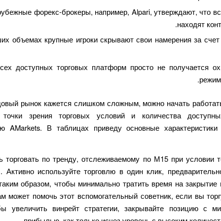
убежные форекс-брокеры, например, Alpari, утверждают, что в
находят конт
их объемах крупные игроки скрывают свои намерения за счет 
ех доступных торговых платформ просто не получается ох
режим
овый рынок кажется слишком сложным, можно начать работат
 точки зрения торговых условий и количества доступны
ю AMarkets. В таблицах приведу основные характеристик
ь торговать по тренду, отслеживаемому по М15 при условии т
. Активно используйте торговлю в один клик, предварительн
таким образом, чтобы минимально тратить время на закрытие 
ам может помочь этот вспомогательный советник, если вы торг
ы увеличить винрейт стратегии, закрывайте позицию с м
прибылью, как только исчез уровень с высоким количест