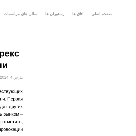
صفحه اصلی
اتاق ها
رستوران ها
سالن های مراسمات
рекс
ли
مارس 4, 2024
ествующих
ни. Первая
дят других
ь рынком –
т отметить,
провокации