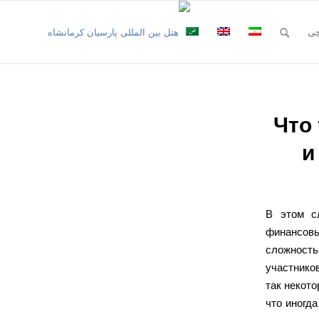
جی
Что 
и
В этом с
финансовы
сложность
участнико
так некото
что иногд