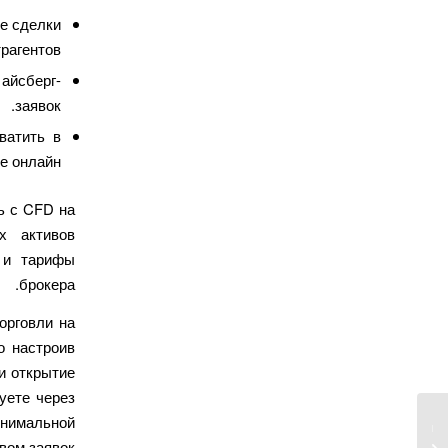
се сделки
рагентов.
айсберг-
заявок.
ватить в
е онлайн.
ь с CFD на
х активов
и и тарифы
брокера.
орговли на
о настроив
и открытие
уете через
инимальной
Официальный сайт и личный
вом заявок.
кабинет доступны по новому