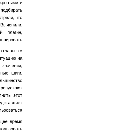
ткрытыми и
 подбирать
трели, что
. Выяснили,
й плагин,
ьпировать.
а главных
итуацию на
 значения,
ьные шаги.
ольшинство
ропускают
лнить этот
едставляет
льзоваться.
ящее время
пользовать