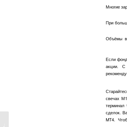
Многие зар
При больш
Объёмы вс
Если фонд
акции. С
рекоменду
Старайтес
свечах М1
терминал 
сделок. В
MT4. Чтоб
psze