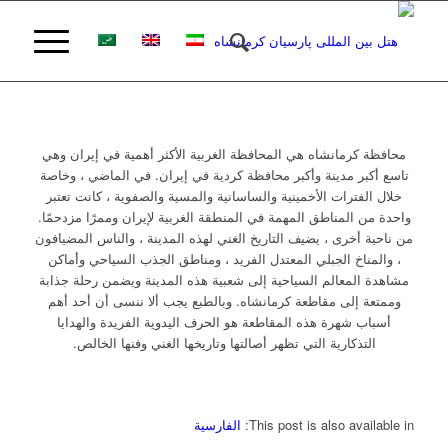
محافظة كرمانشاه هي المحافظة الغربية الأكثر أهمية في إيران وهي
تاسع أكبر مدينة وأكبر محافظة كردية في إيران. في الماضي ، وخاصة
خلال الفترات الأخمينية والساسانية والمسية والصفوية ، كانت تعتبر
واحدة من المناطق المهمة في المنطقة الغربية لإيران وممرًا مزدحمًا.
من ناحية أخرى ، يضيف التاريخ الغني لهذه المدينة ، والناس المضيافون
، والمناخ الجبلي المعتدل الفريد ، ومناطق الجذب السياحي وأماكن
مشاهدة المعالم السياحية إلى شعبية هذه المدينة ويضمن رحلة جذابة
وممتعة إلى مقاطعة كرمانشاه. وبالطبع يجب ألا ننسى أن أحد أهم
أسباب شهرة هذه المقاطعة هو الحرف اليدوية الفريدة والهدايا
التذكارية التي تظهر أصالتها وتاريخها الغني وفنها الخالص.
This post is also available in:
الفارسية