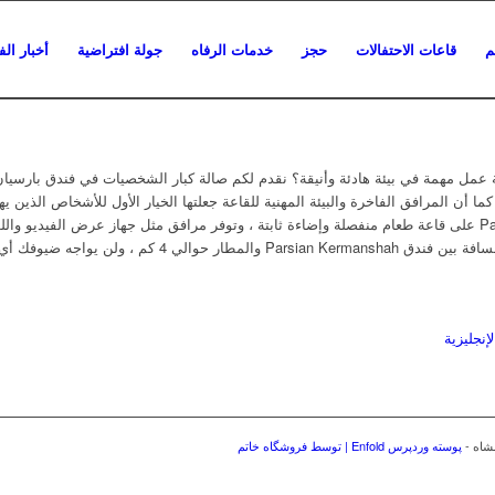
م
قاعات الاحتفالات
حجز
خدمات الرفاه
جولة افتراضية
أخبار ال
عمل مهمة في بيئة هادئة وأنيقة؟ نقدم لكم صالة كبار الشخصيات في فندق بارسيا
أن المرافق الفاخرة والبيئة المهنية للقاعة جعلتها الخيار الأول للأشخاص الذين يه
الشخصيات في فندق Parsian Kermanshah على قاعة طعام منفصلة وإضاءة ثابتة ، وتوفر مرافق مثل جهاز عرض 
كم ، ولن يواجه ضيوفك أي مشاكل من حيث الوصول.
لإنجليزية
شاه -
پوسته وردپرس Enfold | توسط فروشگاه خاتم