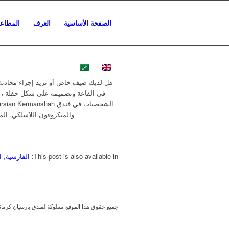
الصفحة الأساسية
الغرف
المطاع
هل لديك ضيف خاص أو تريد إجراء محادثة 
في القاعة وتصميمه على شكل حفلة ، كما 
والميكروفون اللاسلكي. المسافة بين فندق Parsian Kermanshah والمطار حوالي 4 
This post is also available in:
الفارسية
ا
جميع حقوق هذا الموقع مملوكة لفندق بارسيان كرمان