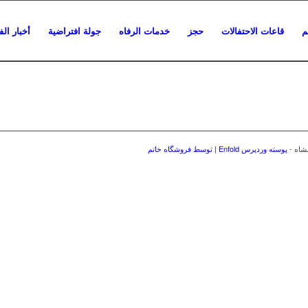
م
قاعات الاحتفالات
حجز
خدمات الرفاه
جولة افتراضية
أخبار ال
شاه -
پوسته وردپرس Enfold | توسط فروشگاه خاتم