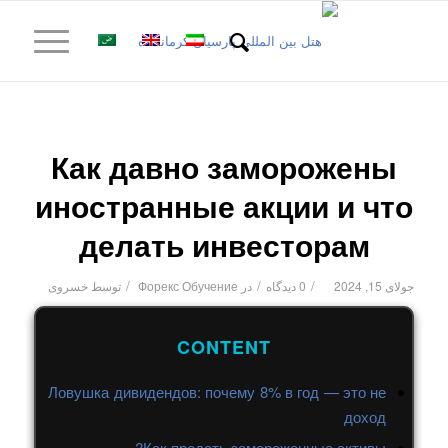
Как давно заморожены
иностранные акции и что
делать инвесторам
/
/
/
جولای 15, 2024
0 دیدگاه
در
Форекс Обучение
توسط
خسروی
CONTENT
Ловушка дивидендов: почему 8% в год — это не
доход
Как продать замороженные активы?