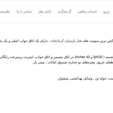
رزرو
خدمات رفاهی
گردشگری
اخبار هتل
تماس با ما
نظرسن
وکس ترین سوئیت های
هتل پارسیان کرمانشاه
، دارای یک اتاق خواب اصلی و یک پذ
دارای اتاق نشیمن ، آشپزخانه دارای هات پلیت ،دو دستگاه تلویزیون هوشمند ( Iptv32 و 42 inches) 
ای حریق، پنجره‌های دو جداره، صندوق امانات ، مینی بار.
ت، حوله تن ، وسایل بهداشتی، سشوار،