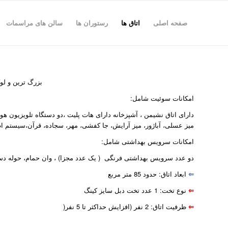
صفحه اصلی
اتاق ها
رستوران ها
سالن های مراسمات
بزرگ ترین و ل
امکانات سوئیت شامل:
میز عسلی، آباژور، میز آرایش، جا کفشی، مهر، سجاده، قرآن،سیستم اطف
امکانات سرویس بهداشتی شامل:
دو عدد سرویس بهداشتی فرنگی ( یک عدد مجزا) ، وان حمام، حوله دس
⇐
ابعاد اتاق: حدود 85 متر مربع
⇐
نوع تخت: 1 عدد تخت دبل سایز کینگ
⇐
ظرفیت اتاق: 2 نفر (افزایش حداکثر تا 5 نفر(