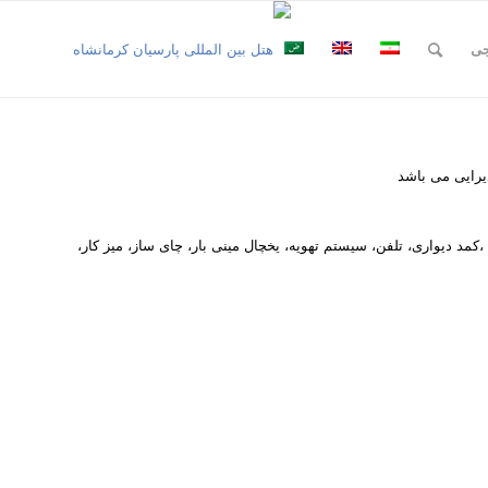
جی
یرایی می باشد
در اتاق نشیمن و اتاق خواب، اینترنت پرسرعت رایگان ،کمد دیواری، تلفن، سیستم تهویه، یخچال مینی بار، چای ساز، میز کار،