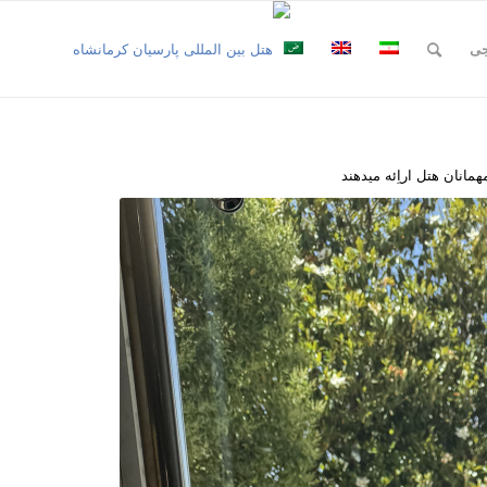
جی
انان هتل اراِئه میدهند